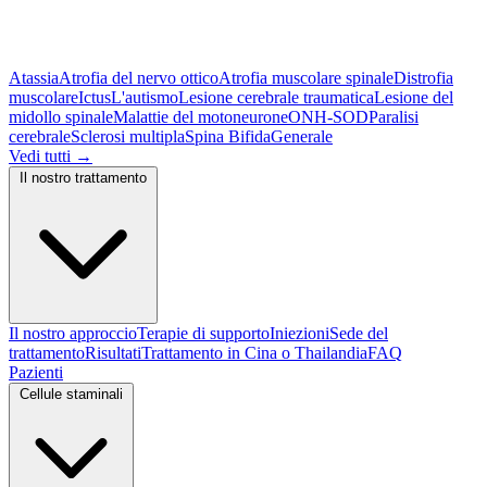
Atassia
Atrofia del nervo ottico
Atrofia muscolare spinale
Distrofia
muscolare
Ictus
L'autismo
Lesione cerebrale traumatica
Lesione del
midollo spinale
Malattie del motoneurone
ONH-SOD
Paralisi
cerebrale
Sclerosi multipla
Spina Bifida
Generale
Vedi tutti
→
Il nostro trattamento
Il nostro approccio
Terapie di supporto
Iniezioni
Sede del
trattamento
Risultati
Trattamento in Cina o Thailandia
FAQ
Pazienti
Cellule staminali