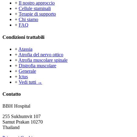
+
Il nostro approccio
+
Cellule staminali
+
Terapie di supporto
+
Chi siamo
+
FAQ
Condizioni trattabili
+
Atassia
+
Atrofia del nervo ottico
+
Atrofia muscolare spinale
+
Distrofia muscolare
+
Generale
+
Ictus
+
Vedi tutti →
Contatto
BBH Hospital
255 Sukhumvit 107
Samut Prakan 10270
Thailand