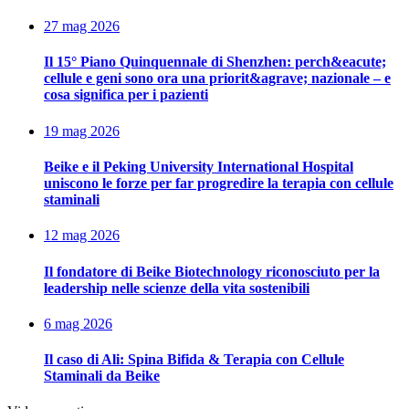
27 mag 2026
Il 15° Piano Quinquennale di Shenzhen: perch&eacute;
cellule e geni sono ora una priorit&agrave; nazionale – e
cosa significa per i pazienti
19 mag 2026
Beike e il Peking University International Hospital
uniscono le forze per far progredire la terapia con cellule
staminali
12 mag 2026
Il fondatore di Beike Biotechnology riconosciuto per la
leadership nelle scienze della vita sostenibili
6 mag 2026
Il caso di Ali: Spina Bifida & Terapia con Cellule
Staminali da Beike